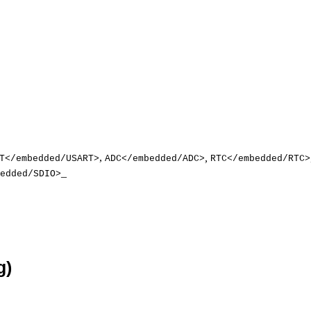
,
,
T</embedded/USART>
ADC</embedded/ADC>
RTC</embedded/RTC>
_
edded/SDIO>
)