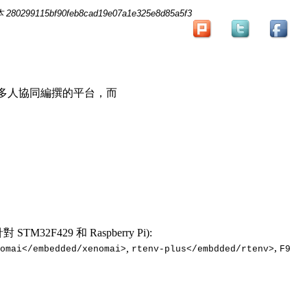
280299115bf90feb8cad19e07a1e325e8d85a5f3
提供多人協同編撰的平台，而
針對 STM32F429 和 Raspberry Pi):
,
,
omai</embedded/xenomai>
rtenv-plus</embdded/rtenv>
F9