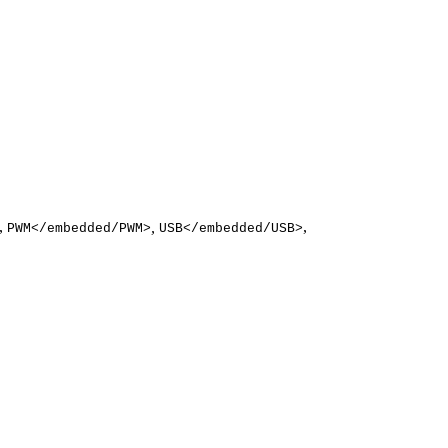
,
,
,
PWM</embedded/PWM>
USB</embedded/USB>