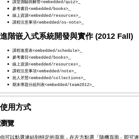
_
課堂測驗與解答<embedded/quiz>
_
參考書目<embedded/books>
_
線上資源<embedded/resources>
_
課程注意事項<embedded/os-note>
進階嵌入式系統開發與實作 (2012 Fall)
_
課程進度表<embedded/schedule>
_
參考書目<embedded/books>
_
線上資源<embedded/resources>
_
課程注意事項<embedded/note>
_
拾人牙慧<embedded/collections>
_
期末專題分組列表<embedded/team2012>
使用方式
瀏覽
你可以點選連結到特定的頁面，在左方點選「隨機頁面」即可連