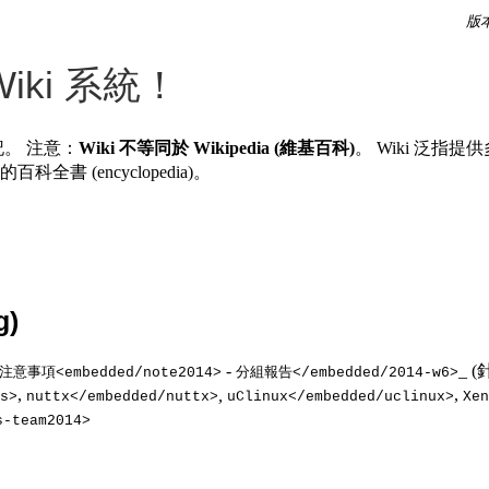
版本 
ki 系統！
記。 注意：
Wiki 不等同於 Wikipedia (維基百科)
。 Wiki 泛指
百科全書 (encyclopedia)。
)
-
_ (
注意事項<embedded/note2014>
分組報告</embedded/2014-w6>
,
,
,
s>
nuttx</embedded/nuttx>
uClinux</embedded/uclinux>
Xen
-team2014>