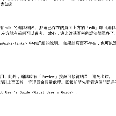
大家知道！
wiki 的編輯權限。 點選已存在的頁面上方的「edit」即
法撰寫。編輯時，左方就有範例可以參考。 放心，這比維基百科的語法簡單多
_中有詳細的說明。 如果該頁面不存在，也可以
#wiki-links>
作運用。此外，編輯時有「Preview」按鈕可預覽結果，避免出錯。
，請到上面回報，管理員會儘量處理。回報前請先看看這個問題是
_。
it User's Guide <Gitit User's Guide>