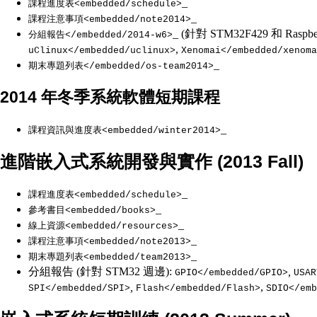
_
課程進度表<embedded/schedule>
_
課程注意事項<embedded/note2014>
_ (針對 STM32F429 和 Raspber
分組報告</embedded/2014-w6>
,
uClinux</embedded/uclinux>
Xenomai</embedded/xenoma
_
期末專題列表</embedded/os-team2014>
2014 年冬季系統軟體短期課程
_
課程資訊與進度表<embedded/winter2014>
進階嵌入式系統開發與實作 (2013 Fall)
_
課程進度表<embedded/schedule>
_
參考書目<embedded/books>
_
線上資源<embedded/resources>
_
課程注意事項<embedded/note2013>
_
期末專題列表<embedded/team2013>
分組報告 (針對 STM32 週邊):
,
GPIO</embedded/GPIO>
USAR
,
,
SPI</embedded/SPI>
Flash</embedded/Flash>
SDIO</emb