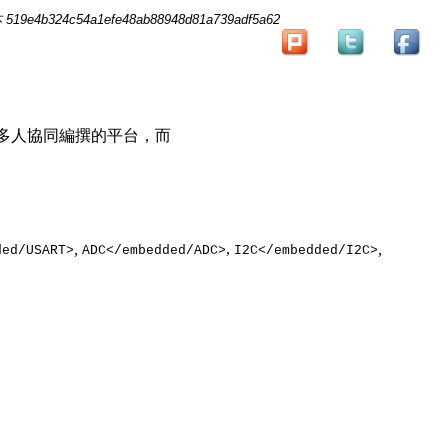
519e4b324c54a1efe48ab88948d81a739adf5a62
提供多人協同編撰的平台，而
,
,
,
ded/USART>
ADC</embedded/ADC>
I2C</embedded/I2C>