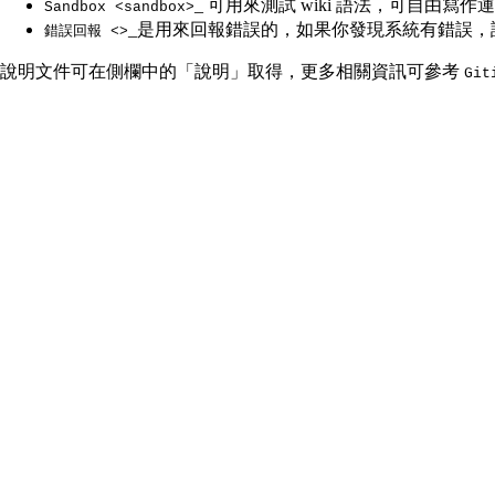
_ 可用來測試 wiki 語法，可自由寫
Sandbox <sandbox>
_是用來回報錯誤的，如果你發現系統有錯誤
錯誤回報 <>
說明文件可在側欄中的「說明」取得，更多相關資訊可參考
Git