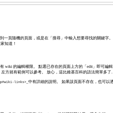
到一頁隨機的頁面，或是在「搜尋」中輸入想要尋找的關鍵字。
大家知道！
wiki 的編輯權限。 點選已存在的頁面上方的「edit」即
法撰寫。編輯時，左方就有範例可以參考。 放心，這比維基百科的語法簡單多
_中有詳細的說明。 如果該頁面不存在，也可以
#wiki-links>