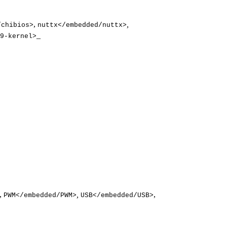
,
,
/chibios>
nuttx</embedded/nuttx>
_
9-kernel>
,
,
,
PWM</embedded/PWM>
USB</embedded/USB>