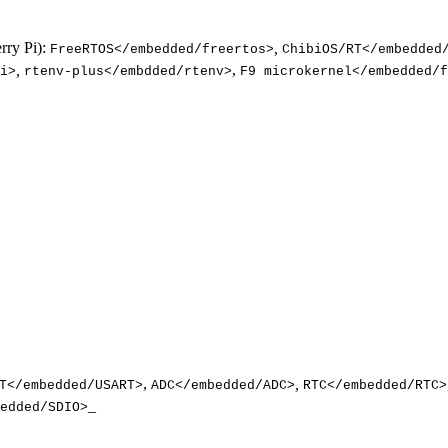
ry Pi):
,
FreeRTOS</embedded/freertos>
ChibiOS/RT</embedded
,
,
i>
rtenv-plus</embdded/rtenv>
F9 microkernel</embedded/f
,
,
T</embedded/USART>
ADC</embedded/ADC>
RTC</embedded/RTC>
_
edded/SDIO>