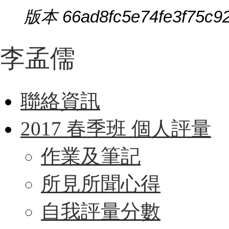
版本 66ad8fc5e74fe3f75c9
李孟儒
聯絡資訊
2017 春季班 個人評量
作業及筆記
所見所聞心得
自我評量分數