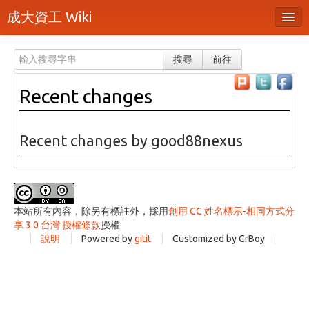
成大資工 Wiki
所有頁面
搜尋
前往
分類
Recent changes
隨機頁面
最近活動
Recent changes by good88nexus
上傳檔案
登入 / 註冊帳號
本站所有內容，除另有標註外，採用
創用 CC 姓名標示-相同方式分
享 3.0 台灣 授權條款
授權
說明
Powered by
gitit
Customized by CrBoy