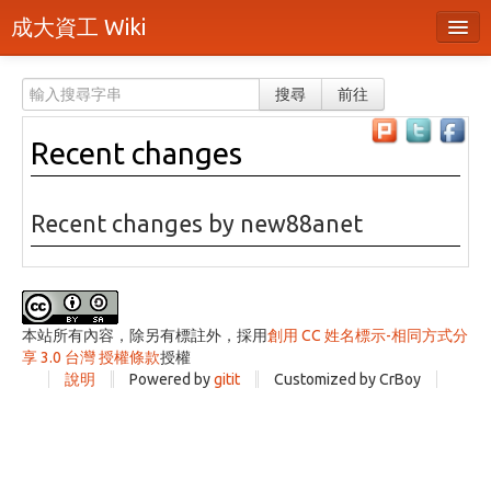
成大資工 Wiki
所有頁面
搜尋
前往
分類
Recent changes
隨機頁面
最近活動
Recent changes by new88anet
上傳檔案
登入 / 註冊帳號
本站所有內容，除另有標註外，採用
創用 CC 姓名標示-相同方式分
享 3.0 台灣 授權條款
授權
說明
Powered by
gitit
Customized by CrBoy