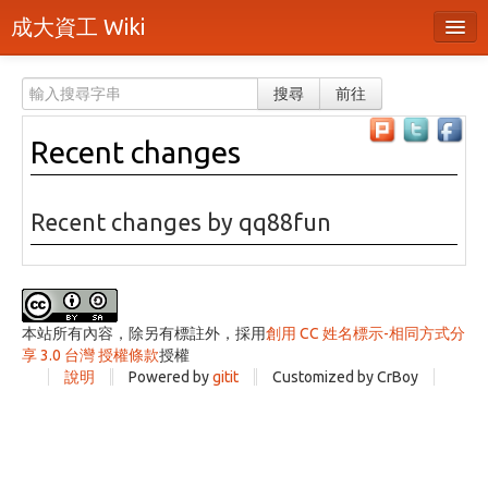
成大資工 Wiki
所有頁面
搜尋
前往
分類
Recent changes
隨機頁面
最近活動
Recent changes by qq88fun
上傳檔案
登入 / 註冊帳號
本站所有內容，除另有標註外，採用
創用 CC 姓名標示-相同方式分
享 3.0 台灣 授權條款
授權
說明
Powered by
gitit
Customized by CrBoy