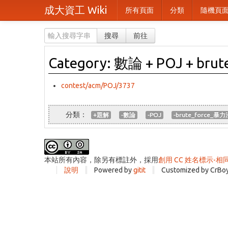
成大資工 Wiki
所有頁面
分類
隨機頁
搜尋
前往
Category: 數論 + POJ + br
contest/acm/POJ/3737
+題解
-數論
-POJ
-brute_force_暴力
本站所有內容，除另有標註外，採用
創用 CC 姓名標示-相
說明
Powered by
gitit
Customized by CrBo