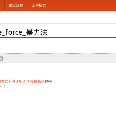
面
最近活動
上傳檔案
ute_force_暴力法
法
同方式分享 3.0 台灣 授權條款
授權
y