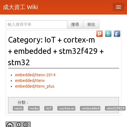
成大資工 Wiki
所有頁面
搜尋
前往
分類
Category: IoT + cortex-m
隨機頁面
+ embedded + stm32f429 +
最近活動
stm32
上傳檔案
embedded/rtenv-2014
登入 / 註冊帳號
embedded/rtenv
embedded/rtenv_plus
+arm
+ncku
-IoT
-cortex-m
-embedded
-stm32f429