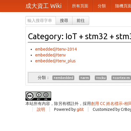
成大資工 Wiki
所有頁面
分類
隨機頁
搜尋
前往
Category: IoT + stm32 + st
embedded/rtenv-2014
embedded/rtenv
embedded/rtenv_plus
+embedded
+arm
+ncku
+cortex-m
本站所有內容，除另有標註外，採用
創用 CC 姓名標示-相
說明
Powered by
gitit
Customized by CrBo