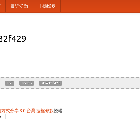
面
最近活動
上傳檔案
m32f429
-IoT
-stm32
-stm32f429
同方式分享 3.0 台灣 授權條款
授權
y