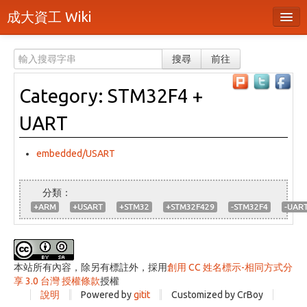
成大資工 Wiki
所有頁面
搜尋
前往
分類
Category: STM32F4 +
隨機頁面
UART
最近活動
上傳檔案
embedded/USART
登入 / 註冊帳號
+ARM
+USART
+STM32
+STM32F429
-STM32F4
-UAR
本站所有內容，除另有標註外，採用
創用 CC 姓名標示-相同方式分
享 3.0 台灣 授權條款
授權
說明
Powered by
gitit
Customized by CrBoy