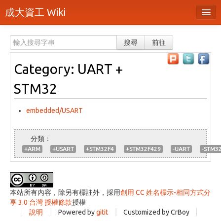
成大資工 Wiki
所有頁面
搜尋
前往
分類
Category: UART +
隨機頁面
STM32
最近活動
上傳檔案
embedded/USART
登入 / 註冊帳號
+ARM
+USART
+STM32F4
+STM32F429
-UART
-STM3
本站所有內容，除另有標註外，採用
創用 CC 姓名標示-相同方式分
享 3.0 台灣 授權條款
授權
說明
Powered by
gitit
Customized by CrBoy