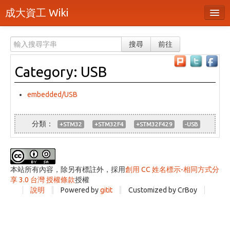
成大資工 Wiki
所有頁面
搜尋
前往
分類
Category: USB
隨機頁面
最近活動
embedded/USB
上傳檔案
+STM32
+STM32F4
+STM32F429
-USB
登入 / 註冊帳號
本站所有內容，除另有標註外，採用
創用 CC 姓名標示-相同方式分
享 3.0 台灣 授權條款
授權
說明
Powered by
gitit
Customized by CrBoy