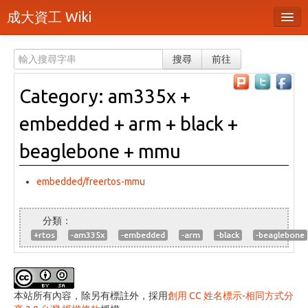
成大資工 Wiki
所有頁面
搜尋
前往
分類
Category: am335x +
隨機頁面
embedded + arm + black +
最近活動
beaglebone + mmu
上傳檔案
embedded/freertos-mmu
登入 / 註冊帳號
+rtos
-am335x
-embedded
-arm
-black
-beaglebone
本站所有內容，除另有標註外，採用
創用 CC 姓名標示-相同方式分