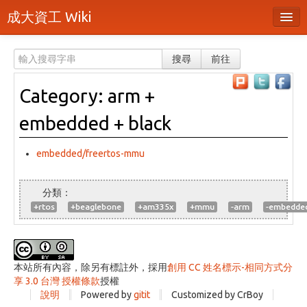
成大資工 Wiki
所有頁面
搜尋
前往
分類
Category: arm +
隨機頁面
embedded + black
最近活動
上傳檔案
embedded/freertos-mmu
登入 / 註冊帳號
+rtos
+beaglebone
+am335x
+mmu
-arm
-embedde
本站所有內容，除另有標註外，採用
創用 CC 姓名標示-相同方式分
享 3.0 台灣 授權條款
授權
說明
Powered by
gitit
Customized by CrBoy