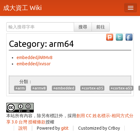
成大資工 Wiki
所有頁面
搜尋
前往
分類
Category: arm64
隨機頁面
最近活動
embedded/ARMv8
embedded/xvisor
上傳檔案
登入 / 註冊帳號
+arm
+armv8
+embedded
+cortex-a35
+cortex-a53
本站所有內容，除另有標註外，採用
創用 CC 姓名標示-相同方式分
享 3.0 台灣 授權條款
授權
說明
Powered by
gitit
Customized by CrBoy