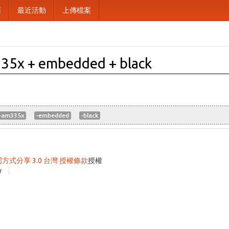
面
最近活動
上傳檔案
35x + embedded + black
-am335x
-embedded
-black
同方式分享 3.0 台灣 授權條款
授權
y