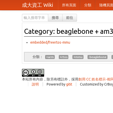
成大資工 Wiki
所有頁面
分類
隨機頁
搜尋
前往
Category: beaglebone + am3
embedded/freertos-mmu
+arm
+rtos
+mmu
-beaglebone
本站所有內容，除另有標註外，採用
創用 CC 姓名標示-相
說明
Powered by
gitit
Customized by CrBo