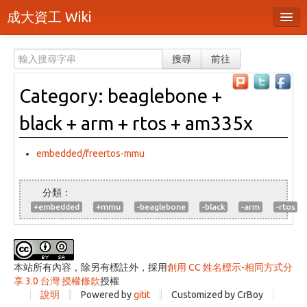
成大資工 Wiki
所有頁面
搜尋
前往
分類
Category: beaglebone +
隨機頁面
black + arm + rtos + am335x
最近活動
上傳檔案
embedded/freertos-mmu
登入 / 註冊帳號
+embedded
+mmu
-beaglebone
-black
-arm
-rtos
本站所有內容，除另有標註外，採用
創用 CC 姓名標示-相同方式分
享 3.0 台灣 授權條款
授權
說明
Powered by
gitit
Customized by CrBoy