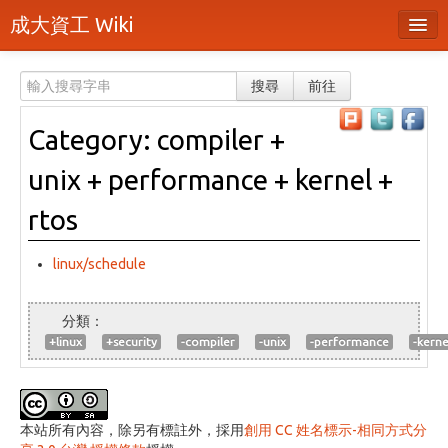
成大資工 Wiki
所有頁面
搜尋
前往
分類
Category: compiler +
隨機頁面
unix + performance + kernel +
最近活動
rtos
上傳檔案
linux/schedule
登入 / 註冊帳號
+linux
+security
-compiler
-unix
-performance
-kerne
本站所有內容，除另有標註外，採用
創用 CC 姓名標示-相同方式分