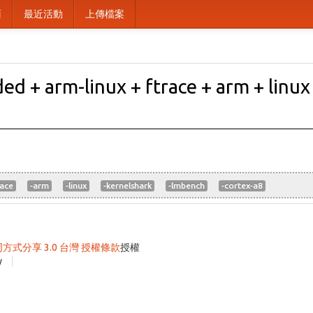
面
最近活動
上傳檔案
d + arm-linux + ftrace + arm + linux
race
-arm
-linux
-kernelshark
-lmbench
-cortex-a8
同方式分享 3.0 台灣 授權條款
授權
y