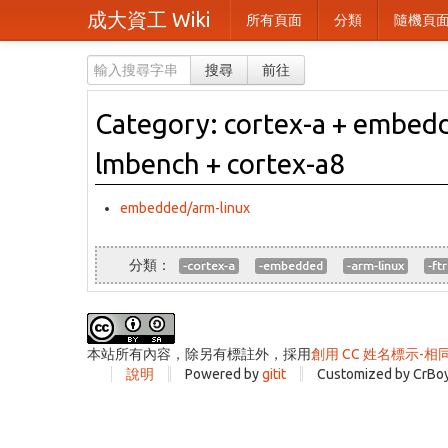
成大資工 Wiki
所有頁面
分類
隨機頁
搜尋
前往
Category: cortex-a + embedde
lmbench + cortex-a8
embedded/arm-linux
-cortex-a
-embedded
-arm-linux
-ft
本站所有內容，除另有標註外，採用
創用 CC 姓名標示-相
說明
Powered by
gitit
Customized by CrBo