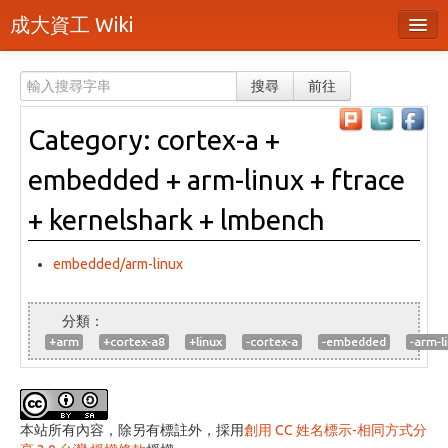
成大資工 Wiki
所有頁面
搜尋
前往
分類
Category: cortex-a +
隨機頁面
embedded + arm-linux + ftrace
最近活動
+ kernelshark + lmbench
上傳檔案
embedded/arm-linux
登入 / 註冊帳號
+arm
+cortex-a8
+linux
-cortex-a
-embedded
-arm-l
本站所有內容，除另有標註外，採用
創用 CC 姓名標示-相同方式分