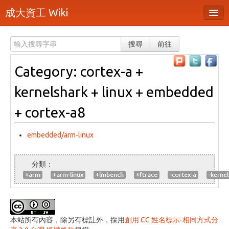
成大資工 Wiki
所有頁面
搜尋
前往
分類
Category: cortex-a +
隨機頁面
kernelshark + linux + embedded
最近活動
+ cortex-a8
上傳檔案
embedded/arm-linux
登入 / 註冊帳號
+arm
+arm-linux
+lmbench
+ftrace
-cortex-a
-kerne
本站所有內容，除另有標註外，採用
創用 CC 姓名標示-相同方式分