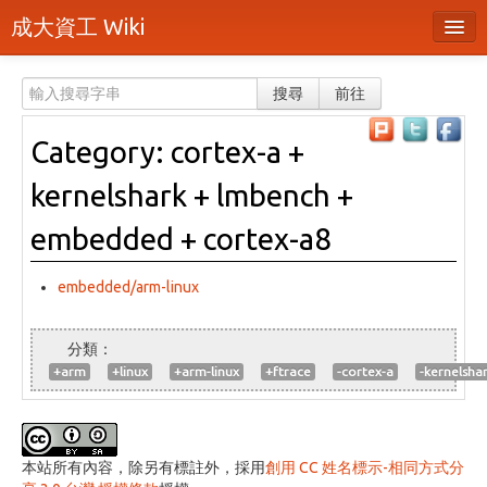
成大資工 Wiki
所有頁面
搜尋
前往
分類
Category: cortex-a +
隨機頁面
kernelshark + lmbench +
最近活動
embedded + cortex-a8
上傳檔案
embedded/arm-linux
登入 / 註冊帳號
+arm
+linux
+arm-linux
+ftrace
-cortex-a
-kernelsha
本站所有內容，除另有標註外，採用
創用 CC 姓名標示-相同方式分