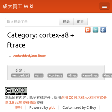
成大資工 Wiki
所有頁面
搜尋
前往
分類
Category: cortex-a8 +
隨機頁面
ftrace
最近活動
上傳檔案
embedded/arm-linux
登入 / 註冊帳號
+embedded
+arm
+cortex-a
+linux
+arm-linux
+lmb
本站所有內容，除另有標註外，採用
創用 CC 姓名標示-相同方式分
享 3.0 台灣 授權條款
授權
說明
Powered by
gitit
Customized by CrBoy