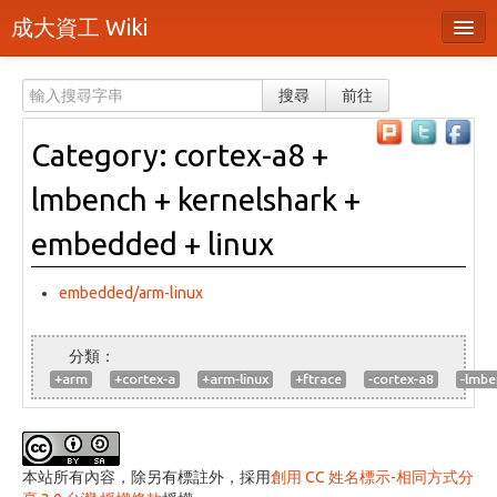
成大資工 Wiki
所有頁面
搜尋
前往
分類
Category: cortex-a8 +
隨機頁面
lmbench + kernelshark +
最近活動
embedded + linux
上傳檔案
embedded/arm-linux
登入 / 註冊帳號
+arm
+cortex-a
+arm-linux
+ftrace
-cortex-a8
-lmbe
本站所有內容，除另有標註外，採用
創用 CC 姓名標示-相同方式分