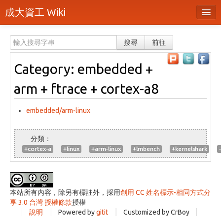
成大資工 Wiki
所有頁面
搜尋
前往
分類
Category: embedded +
隨機頁面
arm + ftrace + cortex-a8
最近活動
上傳檔案
embedded/arm-linux
登入 / 註冊帳號
+cortex-a
+linux
+arm-linux
+lmbench
+kernelshark
本站所有內容，除另有標註外，採用
創用 CC 姓名標示-相同方式分
享 3.0 台灣 授權條款
授權
說明
Powered by
gitit
Customized by CrBoy