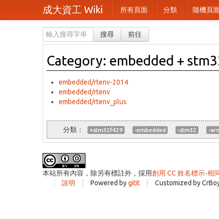
成大資工 Wiki
所有頁面
分類
隨機頁
搜尋
前往
Category: embedded + stm32 
embedded/rtenv-2014
embedded/rtenv
embedded/rtenv_plus
+stm32f429
-embedded
-stm32
-ar
本站所有內容，除另有標註外，採用
創用 CC 姓名標示-相
說明
Powered by
gitit
Customized by CrBo