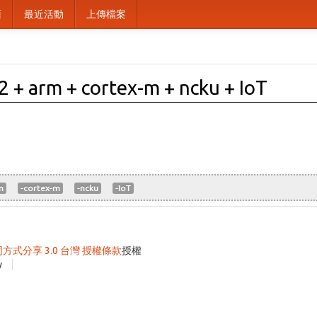
面
最近活動
上傳檔案
+ arm + cortex-m + ncku + IoT
m
-cortex-m
-ncku
-IoT
同方式分享 3.0 台灣 授權條款
授權
y