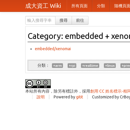
成大資工 Wiki
所有頁面
分類
隨機頁
搜尋
前往
Category: embedded + xenoma
embedded/xenomai
+arm
+rpi
+realtime
+linux
+pre
本站所有內容，除另有標註外，採用
創用 CC 姓名標示-相
說明
Powered by
gitit
Customized by CrBo