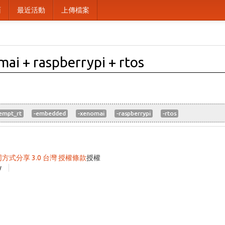
面
最近活動
上傳檔案
i + raspberrypi + rtos
empt_rt
-embedded
-xenomai
-raspberrypi
-rtos
同方式分享 3.0 台灣 授權條款
授權
y