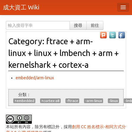
成大資工 Wiki
所有頁面
搜尋
前往
分類
Category: ftrace + arm-
隨機頁面
linux + linux + lmbench + arm +
最近活動
kernelshark + cortex-a
上傳檔案
embedded/arm-linux
登入 / 註冊帳號
+embedded
+cortex-a8
-ftrace
-arm-linux
-linux
-lm
本站所有內容，除另有標註外，採用
創用 CC 姓名標示-相同方式分