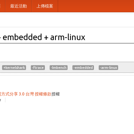
面
最近活動
上傳檔案
+ embedded + arm-linux
+kernelshark
-ftrace
-lmbench
-embedded
-arm-linux
同方式分享 3.0 台灣 授權條款
授權
y