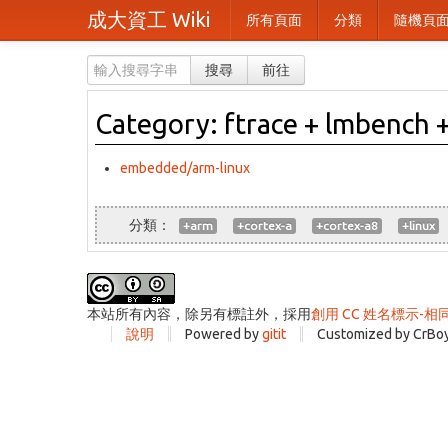
成大資工 Wiki
所有頁面
分類
隨機頁
搜尋
前往
Category: ftrace + lmbench 
embedded/arm-linux
+arm
+cortex-a
+cortex-a8
+linux
本站所有內容，除另有標註外，採用
創用 CC 姓名標示-相
說明
Powered by
gitit
Customized by CrBo