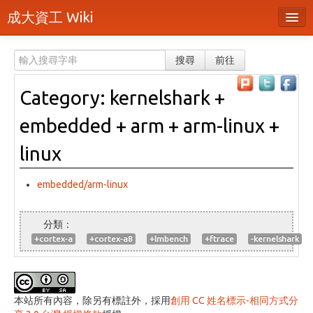
成大資工 Wiki
所有頁面
搜尋
前往
分類
Category: kernelshark +
隨機頁面
embedded + arm + arm-linux +
最近活動
linux
上傳檔案
embedded/arm-linux
登入 / 註冊帳號
+cortex-a
+cortex-a8
+lmbench
+ftrace
-kernelshark
本站所有內容，除另有標註外，採用
創用 CC 姓名標示-相同方式分