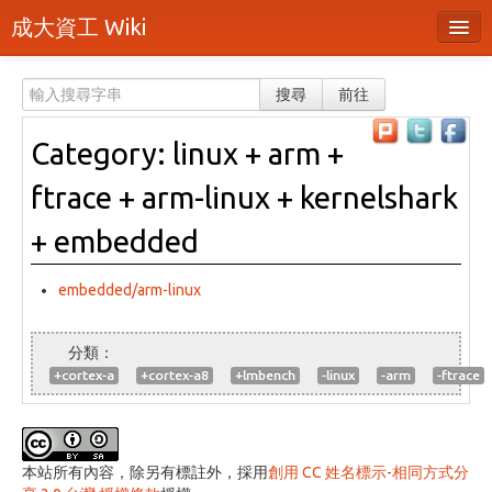
成大資工 Wiki
所有頁面
搜尋
前往
分類
Category: linux + arm +
隨機頁面
ftrace + arm-linux + kernelshark
最近活動
+ embedded
上傳檔案
embedded/arm-linux
登入 / 註冊帳號
+cortex-a
+cortex-a8
+lmbench
-linux
-arm
-ftrace
本站所有內容，除另有標註外，採用
創用 CC 姓名標示-相同方式分