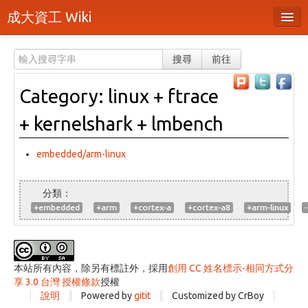
成大資工 Wiki
所有頁面
搜尋
前往
分類
Category: linux + ftrace
隨機頁面
+ kernelshark + lmbench
最近活動
上傳檔案
embedded/arm-linux
登入 / 註冊帳號
+embedded
+arm
+cortex-a
+cortex-a8
+arm-linux
-
本站所有內容，除另有標註外，採用
創用 CC 姓名標示-相同方式分
享 3.0 台灣 授權條款
授權
說明
Powered by
gitit
Customized by CrBoy