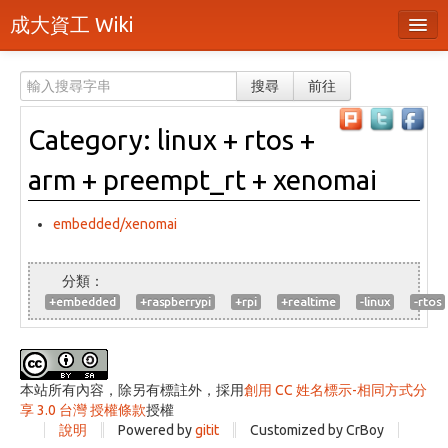
成大資工 Wiki
所有頁面
搜尋
前往
分類
Category: linux + rtos +
隨機頁面
arm + preempt_rt + xenomai
最近活動
上傳檔案
embedded/xenomai
登入 / 註冊帳號
+embedded
+raspberrypi
+rpi
+realtime
-linux
-rtos
本站所有內容，除另有標註外，採用
創用 CC 姓名標示-相同方式分
享 3.0 台灣 授權條款
授權
說明
Powered by
gitit
Customized by CrBoy