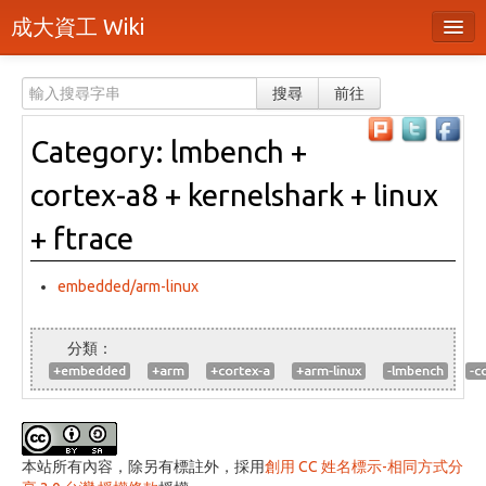
成大資工 Wiki
所有頁面
搜尋
前往
分類
Category: lmbench +
隨機頁面
cortex-a8 + kernelshark + linux
最近活動
+ ftrace
上傳檔案
embedded/arm-linux
登入 / 註冊帳號
+embedded
+arm
+cortex-a
+arm-linux
-lmbench
-c
本站所有內容，除另有標註外，採用
創用 CC 姓名標示-相同方式分