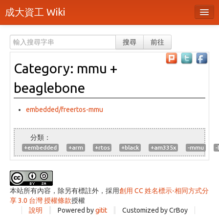
成大資工 Wiki
所有頁面
搜尋
前往
分類
Category: mmu +
隨機頁面
beaglebone
最近活動
上傳檔案
embedded/freertos-mmu
登入 / 註冊帳號
+embedded
+arm
+rtos
+black
+am335x
-mmu
-
本站所有內容，除另有標註外，採用
創用 CC 姓名標示-相同方式分
享 3.0 台灣 授權條款
授權
說明
Powered by
gitit
Customized by CrBoy