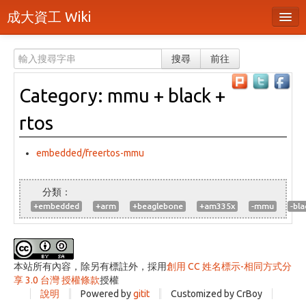
成大資工 Wiki
所有頁面
搜尋
前往
分類
Category: mmu + black +
隨機頁面
rtos
最近活動
上傳檔案
embedded/freertos-mmu
登入 / 註冊帳號
+embedded
+arm
+beaglebone
+am335x
-mmu
-bla
本站所有內容，除另有標註外，採用
創用 CC 姓名標示-相同方式分
享 3.0 台灣 授權條款
授權
說明
Powered by
gitit
Customized by CrBoy