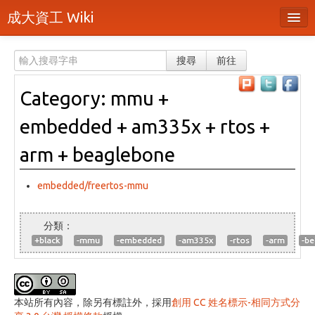
成大資工 Wiki
所有頁面
搜尋
前往
分類
Category: mmu +
隨機頁面
embedded + am335x + rtos +
最近活動
arm + beaglebone
上傳檔案
embedded/freertos-mmu
登入 / 註冊帳號
+black
-mmu
-embedded
-am335x
-rtos
-arm
-b
本站所有內容，除另有標註外，採用
創用 CC 姓名標示-相同方式分