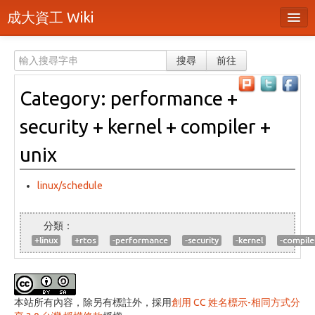
成大資工 Wiki
所有頁面
搜尋
前往
分類
Category: performance +
隨機頁面
security + kernel + compiler +
最近活動
unix
上傳檔案
linux/schedule
登入 / 註冊帳號
+linux
+rtos
-performance
-security
-kernel
-compile
本站所有內容，除另有標註外，採用
創用 CC 姓名標示-相同方式分