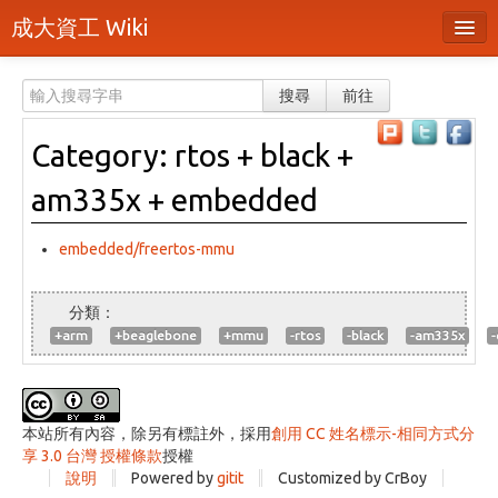
成大資工 Wiki
所有頁面
搜尋
前往
分類
Category: rtos + black +
隨機頁面
am335x + embedded
最近活動
上傳檔案
embedded/freertos-mmu
登入 / 註冊帳號
+arm
+beaglebone
+mmu
-rtos
-black
-am335x
本站所有內容，除另有標註外，採用
創用 CC 姓名標示-相同方式分
享 3.0 台灣 授權條款
授權
說明
Powered by
gitit
Customized by CrBoy