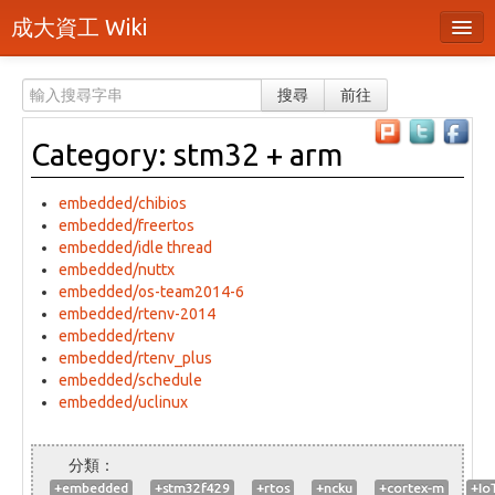
成大資工 Wiki
所有頁面
搜尋
前往
分類
Category: stm32 + arm
隨機頁面
最近活動
embedded/chibios
embedded/freertos
上傳檔案
embedded/idle thread
embedded/nuttx
embedded/os-team2014-6
登入 / 註冊帳號
embedded/rtenv-2014
embedded/rtenv
embedded/rtenv_plus
embedded/schedule
embedded/uclinux
+embedded
+stm32f429
+rtos
+ncku
+cortex-m
+Io