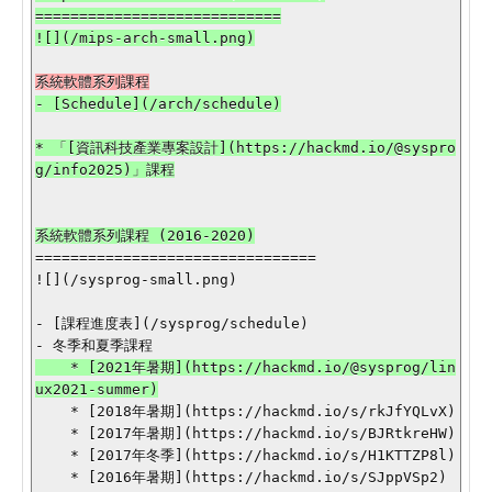
============================

- [Schedule](/arch/schedule)

* 「[資訊科技產業專案設計](https://hackmd.io/@syspro
g/info2025)」課程

================================

![](/sysprog-small.png)

- [課程進度表](/sysprog/schedule)

    * [2021年暑期](https://hackmd.io/@sysprog/lin
    * [2018年暑期](https://hackmd.io/s/rkJfYQLvX)

    * [2017年暑期](https://hackmd.io/s/BJRtkreHW)

    * [2017年冬季](https://hackmd.io/s/H1KTTZP8l)

    * [2016年暑期](https://hackmd.io/s/SJppVSp2)
