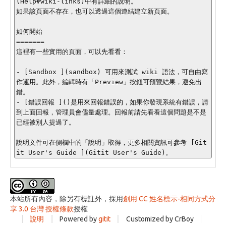
(Help#wiki-links)中有詳細的說明。

如果該頁面不存在，也可以透過這個連結建立新頁面。

如何開始

=======

這裡有一些實用的頁面，可以先看看：

- [Sandbox ](sandbox) 可用來測試 wiki 語法，可自由寫
作運用。此外，編輯時有「Preview」按鈕可預覽結果，避免出
錯。

- [錯誤回報 ]()是用來回報錯誤的，如果你發現系統有錯誤，請
到上面回報，管理員會儘量處理。回報前請先看看這個問題是不是
已經被別人提過了。

說明文件可在側欄中的「說明」取得，更多相關資訊可參考 [Git
本站所有內容，除另有標註外，採用
創用 CC 姓名標示-相同方式分
享 3.0 台灣 授權條款
授權
說明
Powered by
gitit
Customized by CrBoy