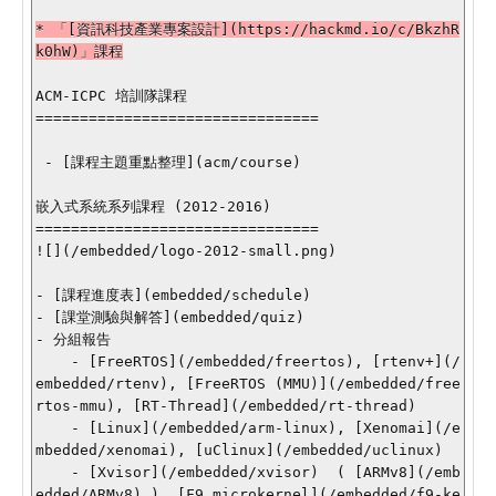
* 「[資訊科技產業專案設計](https://hackmd.io/c/BkzhR
k0hW)」課程

ACM-ICPC 培訓隊課程

================================

 - [課程主題重點整理](acm/course)

嵌入式系統系列課程 (2012-2016)

================================

![](/embedded/logo-2012-small.png)

- [課程進度表](embedded/schedule)

- [課堂測驗與解答](embedded/quiz)

- 分組報告

    - [FreeRTOS](/embedded/freertos), [rtenv+](/
embedded/rtenv), [FreeRTOS (MMU)](/embedded/free
rtos-mmu), [RT-Thread](/embedded/rt-thread)

    - [Linux](/embedded/arm-linux), [Xenomai](/e
mbedded/xenomai), [uClinux](/embedded/uclinux)

    - [Xvisor](/embedded/xvisor)  ( [ARMv8](/emb
edded/ARMv8) ), [F9 microkernel](/embedded/f9-ke