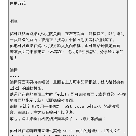
使用方式

=======

瀏覽

----

你可以點選連結到特定的頁面，在左方點選「隨機頁面」即可連到
一頁隨機的頁面，或是在「搜尋」中輸入想要尋找的關鍵字。

你也可以直接在網址列後方輸入頁面名稱，即可連結到特定頁面。

若該頁面尚未被建立 (不存在)，你可以進行編輯，分享給大家知
道！

編輯

----

編輯頁面需要擁有帳號，畫面右上方可申請新帳號，登入後就擁有 
wiki 的編輯權限。

點選已存在的頁面上方的「edit」即可編輯頁面，或是跟著不存在
的頁面的指示，就可以開始編輯頁面。

編輯 wiki 時要用一種稱為 reStructuredText 的語法撰
寫。編輯時，左方就有範例可以參考。

放心，這比維基百科的語法簡單多了....歡迎來討論！

你可以在編輯時建立連到其他 wiki 頁面的超連結，[說明文件 ]