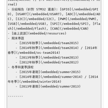
rnel)

- 分組報告 (針對 STM32 週邊): [GPIO](/embedded/GPI
O), [USART](/embedded/USART), [ADC](/embedded/AD
C), [I2C](/embedded/I2C), [PWM](/embedded/PWM), 
[USB](/embedded/USB), [SPI](/embedded/SPI), [Fla
sh](/embedded/Flash), [CAN](/embedded/CAN)

- [線上資源](embedded/resources)

- 期末專題

    - [2015年秋季](/embedded/team2015)

    - [2014年秋季](/embedded/team2014) / [2014年
春季](/embedded/os-team2014)

    - [2013年秋季](/embedded/team2013)

    - [2012年秋季](/embedded/team2012)

- 冬季和夏季課程

    - [2015年暑期](embedded/summer2015)

    - [2014年暑期](/embedded/summer2014) / [2014
年冬季](/embedded/winter2014)

    - [2013年暑期](embedded/summer2013)

--------
