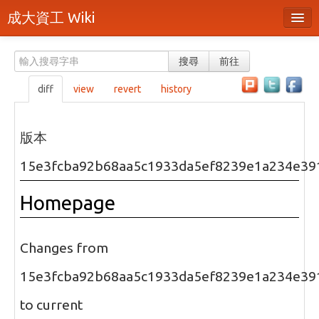
成大資工 Wiki
所有頁面
搜尋
前往
分類
diff
view
revert
history
隨機頁面
最近活動
版本
上傳檔案
15e3fcba92b68aa5c1933da5ef8239e1a234e39
本頁面
Homepage
頁面原始檔
可列印版本
Changes from
刪除本頁
15e3fcba92b68aa5c1933da5ef8239e1a234e39
to current
登入 / 註冊帳號