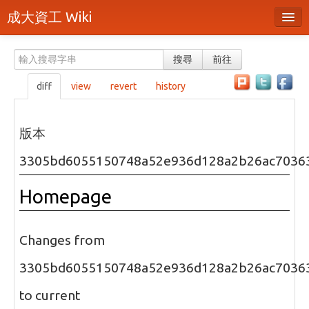
成大資工 Wiki
所有頁面
搜尋
前往
分類
diff
view
revert
history
隨機頁面
最近活動
版本
上傳檔案
3305bd6055150748a52e936d128a2b26ac7036
本頁面
Homepage
頁面原始檔
可列印版本
Changes from
刪除本頁
3305bd6055150748a52e936d128a2b26ac7036
to current
登入 / 註冊帳號