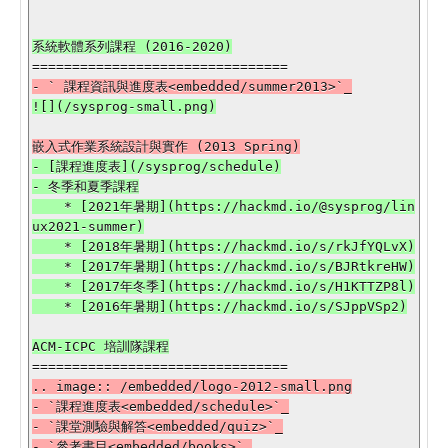
- [課程進度表](/sysprog/schedule)

- 冬季和夏季課程

    * [2021年暑期](https://hackmd.io/@sysprog/lin
ux2021-summer)

    * [2018年暑期](https://hackmd.io/s/rkJfYQLvX)

    * [2017年暑期](https://hackmd.io/s/BJRtkreHW)

    * [2017年冬季](https://hackmd.io/s/H1KTTZP8l)

    * [2016年暑期](https://hackmd.io/s/SJppVSp2)

.. image:: /embedded/logo-2012-small.png

- `課程進度表<embedded/schedule>`_

- `課堂測驗與解答<embedded/quiz>`_

- `參考書目<embedded/books>`_
