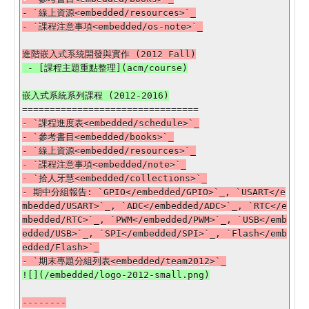
- `線上資源<embedded/resources>`_

 - [課程主題重點整理](acm/course)

- `課程進度表<embedded/schedule>`_

- `參考書目<embedded/books>`_

- `線上資源<embedded/resources>`_

- `課程注意事項<embedded/note>`_

- `拾人牙慧<embedded/collections>`_

- 期中分組報告: `GPIO</embedded/GPIO>`_, `USART</e
mbedded/USART>`_, `ADC</embedded/ADC>`_, `RTC</e
mbedded/RTC>`_, `PWM</embedded/PWM>`_, `USB</emb
edded/USB>`_, `SPI</embedded/SPI>`_, `Flash</emb
edded/Flash>`_
