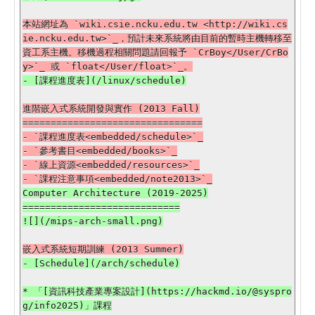
本站網址為 `wiki.csie.ncku.edu.tw <http://wiki.cs
ie.ncku.edu.tw>`_，預計未來系統將由目前的暫時主機轉移至
資工系主機。移機過程相關問題請回報予 `CrBoy</User/CrBo
進階嵌入式系統開發與實作 (2013 Fall)

================================

- `課程進度表<embedded/schedule>`_

- `參考書目<embedded/books>`_

- `線上資源<embedded/resources>`_

Computer Architecture (2019-2025)

============================

- [Schedule](/arch/schedule)

* 「[資訊科技產業專案設計](https://hackmd.io/@syspro
g/info2025)」課程
