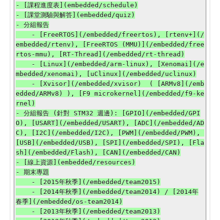
- [課程進度表](embedded/schedule)

- [課堂測驗與解答](embedded/quiz)

- 分組報告

    - [FreeRTOS](/embedded/freertos), [rtenv+](/
embedded/rtenv), [FreeRTOS (MMU)](/embedded/free
rtos-mmu), [RT-Thread](/embedded/rt-thread)

    - [Linux](/embedded/arm-linux), [Xenomai](/e
mbedded/xenomai), [uClinux](/embedded/uclinux)

    - [Xvisor](/embedded/xvisor)  ( [ARMv8](/emb
edded/ARMv8) ), [F9 microkernel](/embedded/f9-ke
rnel)

- 分組報告 (針對 STM32 週邊): [GPIO](/embedded/GPI
O), [USART](/embedded/USART), [ADC](/embedded/AD
C), [I2C](/embedded/I2C), [PWM](/embedded/PWM), 
[USB](/embedded/USB), [SPI](/embedded/SPI), [Fla
sh](/embedded/Flash), [CAN](/embedded/CAN)

- [線上資源](embedded/resources)

- 期末專題

    - [2015年秋季](/embedded/team2015)

    - [2014年秋季](/embedded/team2014) / [2014年
春季](/embedded/os-team2014)

    - [2013年秋季](/embedded/team2013)
