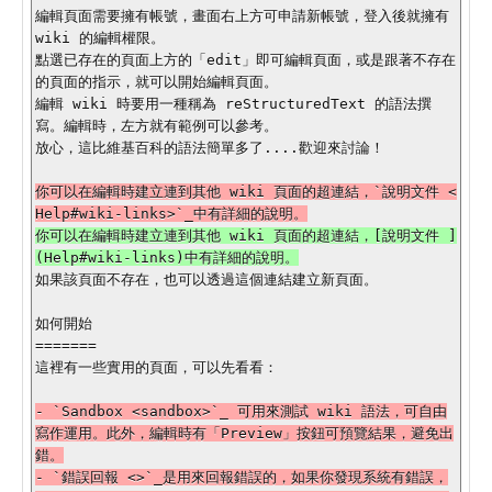
編輯頁面需要擁有帳號，畫面右上方可申請新帳號，登入後就擁有 
wiki 的編輯權限。

點選已存在的頁面上方的「edit」即可編輯頁面，或是跟著不存在
的頁面的指示，就可以開始編輯頁面。

編輯 wiki 時要用一種稱為 reStructuredText 的語法撰
寫。編輯時，左方就有範例可以參考。

放心，這比維基百科的語法簡單多了....歡迎來討論！

你可以在編輯時建立連到其他 wiki 頁面的超連結，`說明文件 <
你可以在編輯時建立連到其他 wiki 頁面的超連結，[說明文件 ]
如果該頁面不存在，也可以透過這個連結建立新頁面。

如何開始

=======

這裡有一些實用的頁面，可以先看看：

- `Sandbox <sandbox>`_ 可用來測試 wiki 語法，可自由
寫作運用。此外，編輯時有「Preview」按鈕可預覽結果，避免出
錯。

- `錯誤回報 <>`_是用來回報錯誤的，如果你發現系統有錯誤，