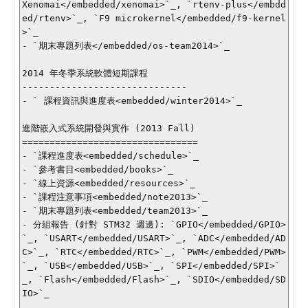
Xenomai</embedded/xenomai>`_, `rtenv-plus</embdd
ed/rtenv>`_, `F9 microkernel</embedded/f9-kernel
>`_

- `期末專題列表</embedded/os-team2014>`_

2014 年冬季系統軟體短期課程

------------------------------

- ` 課程資訊與進度表<embedded/winter2014>`_

進階嵌入式系統開發與實作 (2013 Fall)

================================

- `課程進度表<embedded/schedule>`_

- `參考書目<embedded/books>`_

- `線上資源<embedded/resources>`_

- `課程注意事項<embedded/note2013>`_

- `期末專題列表<embedded/team2013>`_

- 分組報告 (針對 STM32 週邊): `GPIO</embedded/GPIO>
`_, `USART</embedded/USART>`_, `ADC</embedded/AD
C>`_, `RTC</embedded/RTC>`_, `PWM</embedded/PWM>
`_, `USB</embedded/USB>`_, `SPI</embedded/SPI>`
_, `Flash</embedded/Flash>`_, `SDIO</embedded/SD
IO>`_
