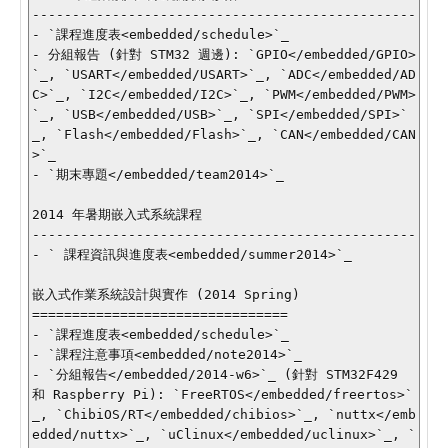
------------------------------------------------

- `課程進度表<embedded/schedule>`_

- 分組報告 (針對 STM32 週邊): `GPIO</embedded/GPIO>
`_, `USART</embedded/USART>`_, `ADC</embedded/AD
C>`_, `I2C</embedded/I2C>`_, `PWM</embedded/PWM>
`_, `USB</embedded/USB>`_, `SPI</embedded/SPI>`
_, `Flash</embedded/Flash>`_, `CAN</embedded/CAN
>`_

- `期末專題</embedded/team2014>`_

2014 年暑期嵌入式系統課程

------------------------------------------------

- ` 課程資訊與進度表<embedded/summer2014>`_

嵌入式作業系統設計與實作 (2014 Spring)

================================

- `課程進度表<embedded/schedule>`_

- `課程注意事項<embedded/note2014>`_

- `分組報告</embedded/2014-w6>`_ (針對 STM32F429 
和 Raspberry Pi): `FreeRTOS</embedded/freertos>`
_, `ChibiOS/RT</embedded/chibios>`_, `nuttx</emb
edded/nuttx>`_, `uClinux</embedded/uclinux>`_, `