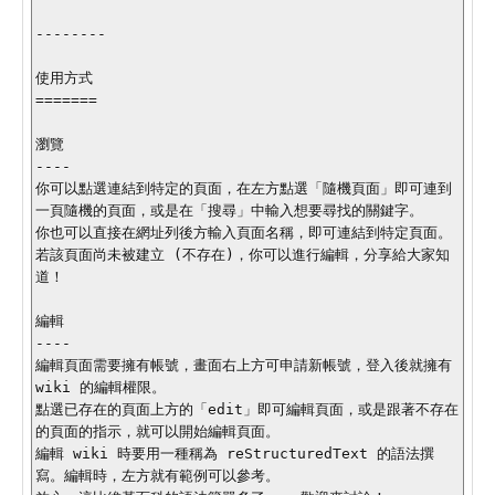
--------

使用方式

=======

瀏覽

----

你可以點選連結到特定的頁面，在左方點選「隨機頁面」即可連到
一頁隨機的頁面，或是在「搜尋」中輸入想要尋找的關鍵字。

你也可以直接在網址列後方輸入頁面名稱，即可連結到特定頁面。

若該頁面尚未被建立 (不存在)，你可以進行編輯，分享給大家知
道！

編輯

----

編輯頁面需要擁有帳號，畫面右上方可申請新帳號，登入後就擁有 
wiki 的編輯權限。

點選已存在的頁面上方的「edit」即可編輯頁面，或是跟著不存在
的頁面的指示，就可以開始編輯頁面。

編輯 wiki 時要用一種稱為 reStructuredText 的語法撰
寫。編輯時，左方就有範例可以參考。
