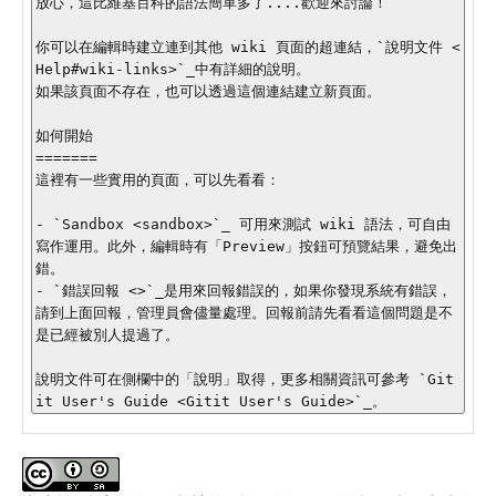
放心，這比維基百科的語法簡單多了....歡迎來討論！

你可以在編輯時建立連到其他 wiki 頁面的超連結，`說明文件 <
Help#wiki-links>`_中有詳細的說明。

如果該頁面不存在，也可以透過這個連結建立新頁面。

如何開始

=======

這裡有一些實用的頁面，可以先看看：

- `Sandbox <sandbox>`_ 可用來測試 wiki 語法，可自由
寫作運用。此外，編輯時有「Preview」按鈕可預覽結果，避免出
錯。

- `錯誤回報 <>`_是用來回報錯誤的，如果你發現系統有錯誤，
請到上面回報，管理員會儘量處理。回報前請先看看這個問題是不
是已經被別人提過了。

說明文件可在側欄中的「說明」取得，更多相關資訊可參考 `Git