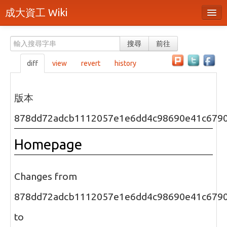
成大資工 Wiki
所有頁面
搜尋
前往
分類
diff
view
revert
history
隨機頁面
最近活動
版本
上傳檔案
878dd72adcb1112057e1e6dd4c98690e41c679
本頁面
Homepage
頁面原始檔
可列印版本
Changes from
刪除本頁
878dd72adcb1112057e1e6dd4c98690e41c679
to
登入 / 註冊帳號