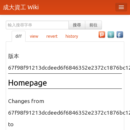
成大資工 Wiki
所有頁面
搜尋
前往
分類
diff
view
revert
history
隨機頁面
最近活動
版本
上傳檔案
67f98f91213dcdeed6f6846352e2372c1876bc1
本頁面
Homepage
頁面原始檔
可列印版本
Changes from
刪除本頁
67f98f91213dcdeed6f6846352e2372c1876bc1
to
登入 / 註冊帳號