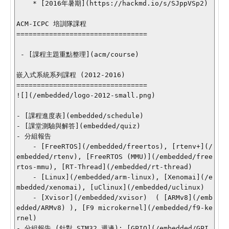
    * [2016年暑期](https://hackmd.io/s/SJppVSp2)

ACM-ICPC 培訓隊課程

================================

 - [課程主題重點整理](acm/course)

嵌入式系統系列課程 (2012-2016)

================================

![](/embedded/logo-2012-small.png)

- [課程進度表](embedded/schedule)

- [課堂測驗與解答](embedded/quiz)

- 分組報告

    - [FreeRTOS](/embedded/freertos), [rtenv+](/
embedded/rtenv), [FreeRTOS (MMU)](/embedded/free
rtos-mmu), [RT-Thread](/embedded/rt-thread)

    - [Linux](/embedded/arm-linux), [Xenomai](/e
mbedded/xenomai), [uClinux](/embedded/uclinux)

    - [Xvisor](/embedded/xvisor)  ( [ARMv8](/emb
edded/ARMv8) ), [F9 microkernel](/embedded/f9-ke
rnel)

- 分組報告 (針對 STM32 週邊): [GPIO](/embedded/GPI