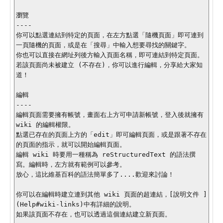
瀏覽

----

你可以點選連結到特定的頁面，在左方點選「隨機頁面」即可連到
一頁隨機的頁面，或是在「搜尋」中輸入想要尋找的關鍵字。

你也可以直接在網址列後方輸入頁面名稱，即可連結到特定頁面。

若該頁面尚未被建立 (不存在)，你可以進行編輯，分享給大家知
道！

編輯

----

編輯頁面需要擁有帳號，畫面右上方可申請新帳號，登入後就擁有 
wiki 的編輯權限。

點選已存在的頁面上方的「edit」即可編輯頁面，或是跟著不存在
的頁面的指示，就可以開始編輯頁面。

編輯 wiki 時要用一種稱為 reStructuredText 的語法撰
寫。編輯時，左方就有範例可以參考。

放心，這比維基百科的語法簡單多了....歡迎來討論！

你可以在編輯時建立連到其他 wiki 頁面的超連結，[說明文件 ]
(Help#wiki-links)中有詳細的說明。

如果該頁面不存在，也可以透過這個連結建立新頁面。
