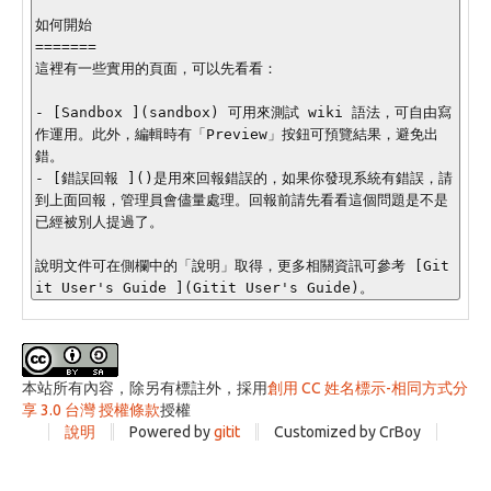
如何開始

=======

這裡有一些實用的頁面，可以先看看：

- [Sandbox ](sandbox) 可用來測試 wiki 語法，可自由寫
作運用。此外，編輯時有「Preview」按鈕可預覽結果，避免出
錯。

- [錯誤回報 ]()是用來回報錯誤的，如果你發現系統有錯誤，請
到上面回報，管理員會儘量處理。回報前請先看看這個問題是不是
已經被別人提過了。

說明文件可在側欄中的「說明」取得，更多相關資訊可參考 [Git
本站所有內容，除另有標註外，採用
創用 CC 姓名標示-相同方式分
享 3.0 台灣 授權條款
授權
說明
Powered by
gitit
Customized by CrBoy