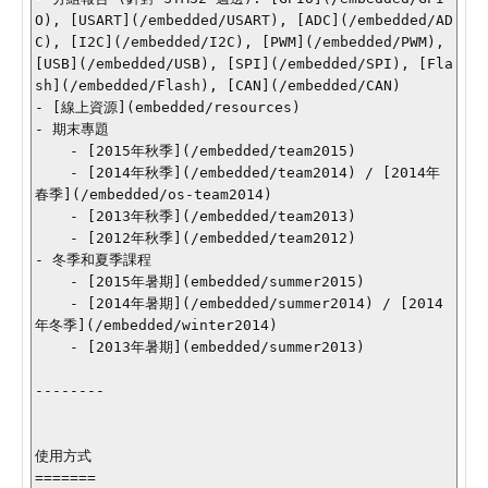
O), [USART](/embedded/USART), [ADC](/embedded/AD
C), [I2C](/embedded/I2C), [PWM](/embedded/PWM), 
[USB](/embedded/USB), [SPI](/embedded/SPI), [Fla
sh](/embedded/Flash), [CAN](/embedded/CAN)

- [線上資源](embedded/resources)

- 期末專題

    - [2015年秋季](/embedded/team2015)

    - [2014年秋季](/embedded/team2014) / [2014年
春季](/embedded/os-team2014)

    - [2013年秋季](/embedded/team2013)

    - [2012年秋季](/embedded/team2012)

- 冬季和夏季課程

    - [2015年暑期](embedded/summer2015)

    - [2014年暑期](/embedded/summer2014) / [2014
年冬季](/embedded/winter2014)

    - [2013年暑期](embedded/summer2013)

--------

使用方式

=======
