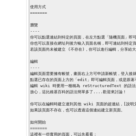
使用方式

=======

瀏覽

----

你可以點選連結到特定的頁面，在左方點選「隨機頁面」即可
你也可以直接在網址列後方輸入頁面名稱，即可連結到特定頁
若該頁面尚未被建立 (不存在)，你可以進行編輯，分享給大
編輯

----

編輯頁面需要擁有帳號，畫面右上方可申請新帳號，登入後就擁有
點選已存在的頁面上方的「edit」即可編輯頁面，或是跟著
編輯 wiki 時要用一種稱為 reStructuredText
放心，這比維基百科的語法簡單多了....歡迎來討論！

你可以在編輯時建立連到其他 wiki 頁面的超連結，[說明文件 
如果該頁面不存在，也可以透過這個連結建立新頁面。

如何開始

=======

這裡有一些實用的頁面，可以先看看：
