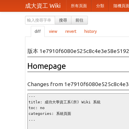
成大資工 Wiki
所有頁面
分類
隨機頁
搜尋
前往
diff
view
revert
history
版本 1e7910f6080e525c8c4e3e58e5192
Homepage
Changes from 1e7910f6080e525c8c4e3
---

title: 成功大學資工系(所) Wiki 系統

toc: no

categories: 系統頁面

...
