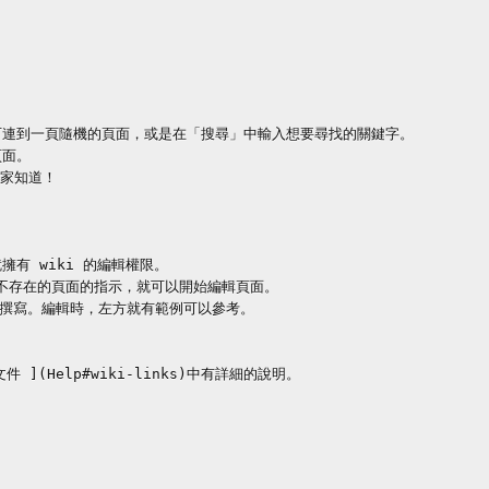
連到一頁隨機的頁面，或是在「搜尋」中輸入想要尋找的關鍵字。

面。

家知道！

 wiki 的編輯權限。

不存在的頁面的指示，就可以開始編輯頁面。

 的語法撰寫。編輯時，左方就有範例可以參考。

](Help#wiki-links)中有詳細的說明。
