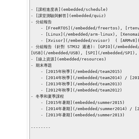
- [課程進度表](embedded/schedule)

- [課堂測驗與解答](embedded/quiz)

- 分組報告

    - [FreeRTOS](/embedded/freertos), [rtenv+](/embedded/rtenv), [FreeRTOS (MMU)](/embedded/freertos-mmu), [RT-Thread](/embedded/rt-thread)

    - [Linux](/embedded/arm-linux), [Xenomai](/embedded/xenomai), [uClinux](/embedded/uclinux)

    - [Xvisor](/embedded/xvisor)  ( [ARMv8](/embedded/ARMv8) ), [F9 microkernel](/embedded/f9-kernel)

- 分組報告 (針對 STM32 週邊): [GPIO](/embedded/GPI
[USB](/embedded/USB), [SPI](/embedded/SPI), 
- [線上資源](embedded/resources)

- 期末專題

    - [2015年秋季](/embedded/team2015)

    - [2014年秋季](/embedded/team2014) / [2014年春季](/embedded/os-team2014)

    - [2013年秋季](/embedded/team2013)

    - [2012年秋季](/embedded/team2012)

- 冬季和夏季課程

    - [2015年暑期](embedded/summer2015)

    - [2014年暑期](/embedded/summer2014) / [2014年冬季](/embedded/winter2014)

    - [2013年暑期](embedded/summer2013)

--------
