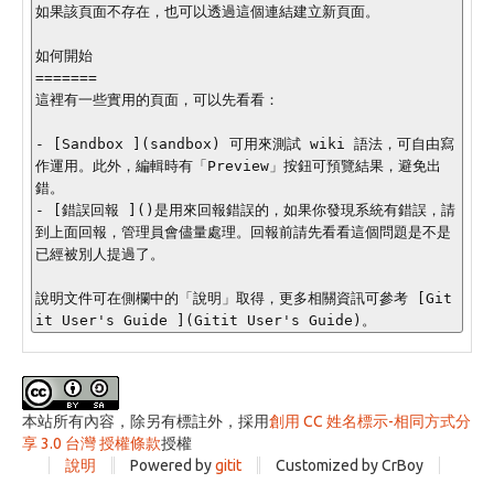
如果該頁面不存在，也可以透過這個連結建立新頁面。

如何開始

=======

這裡有一些實用的頁面，可以先看看：

- [Sandbox ](sandbox) 可用來測試 wiki 語法，可自由寫
作運用。此外，編輯時有「Preview」按鈕可預覽結果，避免出
錯。

- [錯誤回報 ]()是用來回報錯誤的，如果你發現系統有錯誤，請
到上面回報，管理員會儘量處理。回報前請先看看這個問題是不是
已經被別人提過了。

說明文件可在側欄中的「說明」取得，更多相關資訊可參考 [Git
本站所有內容，除另有標註外，採用
創用 CC 姓名標示-相同方式分
享 3.0 台灣 授權條款
授權
說明
Powered by
gitit
Customized by CrBoy