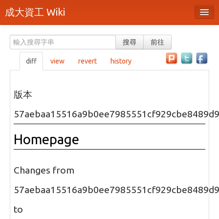
成大資工 Wiki
所有頁面
搜尋
前往
分類
diff
view
revert
history
隨機頁面
最近活動
版本
上傳檔案
57aebaa15516a9b0ee7985551cf929cbe8489d
本頁面
Homepage
頁面原始檔
可列印版本
Changes from
刪除本頁
57aebaa15516a9b0ee7985551cf929cbe8489d
to
登入 / 註冊帳號