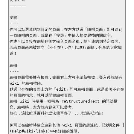
=======

瀏覽

----

你可以點選連結到特定的頁面，在左方點選「隨機頁面」即可連到
一頁隨機的頁面，或是在「搜尋」中輸入想要尋找的關鍵字。

你也可以直接在網址列後方輸入頁面名稱，即可連結到特定頁面。

若該頁面尚未被建立 (不存在)，你可以進行編輯，分享給大家知
道！

編輯

----

編輯頁面需要擁有帳號，畫面右上方可申請新帳號，登入後就擁有 
wiki 的編輯權限。

點選已存在的頁面上方的「edit」即可編輯頁面，或是跟著不存在
的頁面的指示，就可以開始編輯頁面。

編輯 wiki 時要用一種稱為 reStructuredText 的語法撰
寫。編輯時，左方就有範例可以參考。

放心，這比維基百科的語法簡單多了....歡迎來討論！

你可以在編輯時建立連到其他 wiki 頁面的超連結，[說明文件 ]
(Help#wiki-links)中有詳細的說明。
