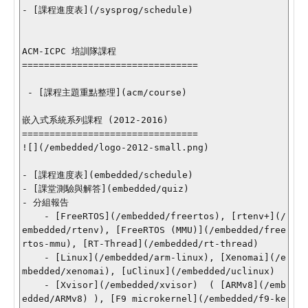
- [課程進度表](/sysprog/schedule)

ACM-ICPC 培訓隊課程

================================

 - [課程主題重點整理](acm/course)

嵌入式系統系列課程 (2012-2016)

================================

![](/embedded/logo-2012-small.png)

- [課程進度表](embedded/schedule)

- [課堂測驗與解答](embedded/quiz)

- 分組報告

    - [FreeRTOS](/embedded/freertos), [rtenv+](/
embedded/rtenv), [FreeRTOS (MMU)](/embedded/free
rtos-mmu), [RT-Thread](/embedded/rt-thread)

    - [Linux](/embedded/arm-linux), [Xenomai](/e
mbedded/xenomai), [uClinux](/embedded/uclinux)

    - [Xvisor](/embedded/xvisor)  ( [ARMv8](/emb
edded/ARMv8) ), [F9 microkernel](/embedded/f9-ke