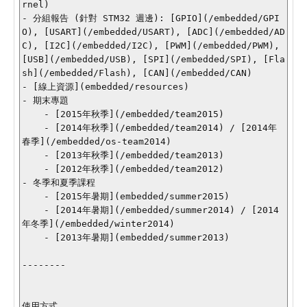
rnel)

- 分組報告 (針對 STM32 週邊): [GPIO](/embedded/GPI
O), [USART](/embedded/USART), [ADC](/embedded/AD
C), [I2C](/embedded/I2C), [PWM](/embedded/PWM), 
[USB](/embedded/USB), [SPI](/embedded/SPI), [Fla
sh](/embedded/Flash), [CAN](/embedded/CAN)

- [線上資源](embedded/resources)

- 期末專題

    - [2015年秋季](/embedded/team2015)

    - [2014年秋季](/embedded/team2014) / [2014年
春季](/embedded/os-team2014)

    - [2013年秋季](/embedded/team2013)

    - [2012年秋季](/embedded/team2012)

- 冬季和夏季課程

    - [2015年暑期](embedded/summer2015)

    - [2014年暑期](/embedded/summer2014) / [2014
年冬季](/embedded/winter2014)

    - [2013年暑期](embedded/summer2013)

--------

使用方式
