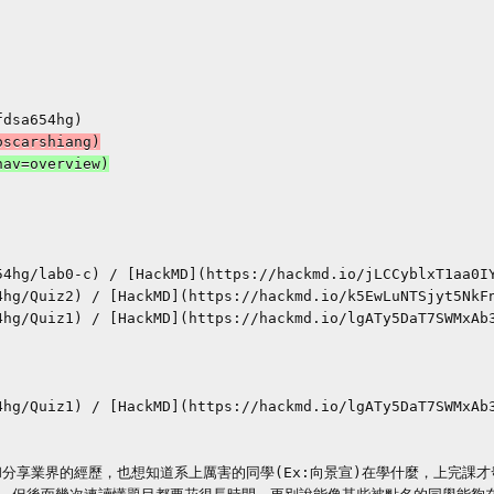
4hg/lab0-c) / [HackMD](https://hackmd.io/jLCCyblxT1aa0IY
hg/Quiz2) / [HackMD](https://hackmd.io/k5EwLuNTSjyt5NkFn
hg/Quiz1) / [HackMD](https://hackmd.io/lgATy5DaT7SWMxAb3
hg/Quiz1) / [HackMD](https://hackmd.io/lgATy5DaT7SWMxAb3
分享業界的經歷，也想知道系上厲害的同學(Ex:向景宣)在學什麼，上完課才