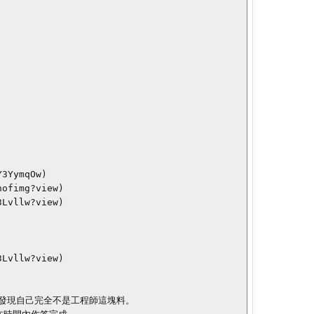
3YymqOw)

ofimg?view)

Lvllw?view)

Lvllw?view)

發現自己完全不是工程師這塊料。
