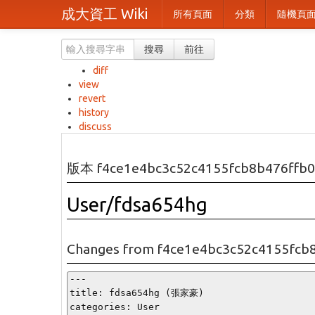
成大資工 Wiki
所有頁面
分類
隨機頁
搜尋
前往
diff
view
revert
history
discuss
版本 f4ce1e4bc3c52c4155fcb8b476ffb0
User/fdsa654hg
Changes from f4ce1e4bc3c52c4155fcb
---

title: fdsa654hg (張家豪)

categories: User
