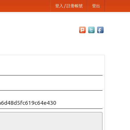
登入 / 註冊帳號
登出
a6d48d5fc619c64e430