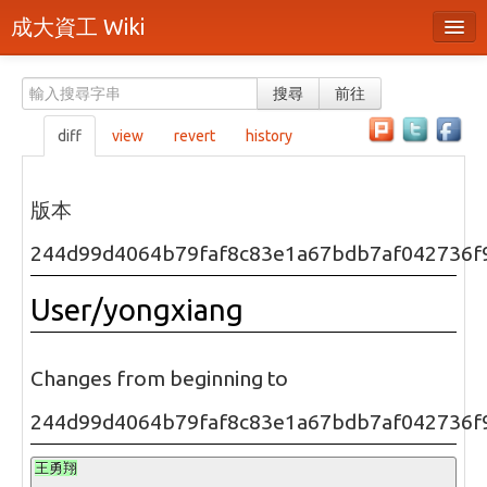
成大資工 Wiki
所有頁面
搜尋
前往
分類
diff
view
revert
history
隨機頁面
最近活動
版本
上傳檔案
244d99d4064b79faf8c83e1a67bdb7af042736f
本頁面
User/yongxiang
頁面原始檔
可列印版本
Changes from beginning to
刪除本頁
244d99d4064b79faf8c83e1a67bdb7af042736f
登入 / 註冊帳號
王勇翔
