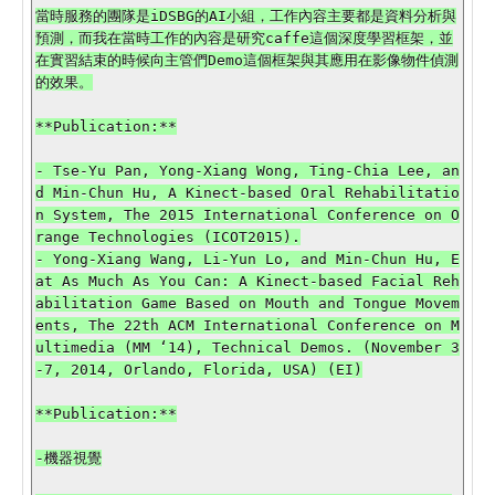
當時服務的團隊是iDSBG的AI小組，工作內容主要都是資料分析與
預測，而我在當時工作的內容是研究caffe這個深度學習框架，並
在實習結束的時候向主管們Demo這個框架與其應用在影像物件偵測
的效果。

**Publication:**

- Tse-Yu Pan, Yong-Xiang Wong, Ting-Chia Lee, an
d Min-Chun Hu, A Kinect-based Oral Rehabilitatio
n System, The 2015 International Conference on O
range Technologies (ICOT2015).

- Yong-Xiang Wang, Li-Yun Lo, and Min-Chun Hu, E
at As Much As You Can: A Kinect-based Facial Reh
abilitation Game Based on Mouth and Tongue Movem
ents, The 22th ACM International Conference on M
ultimedia (MM ‘14), Technical Demos. (November 3
-7, 2014, Orlando, Florida, USA) (EI)

**Publication:**

-機器視覺
