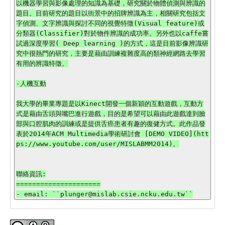
以機器學習與影像處理的知識為基礎，研究關於物體偵測與辨識的
題目。目前研究的題目以街景中的招牌辨識為主，相關研究包括文
字偵測、文字辨識與探討不同的視覺特徵(Visual feature)或
分類器(Classifier)對於物件辨識的成功率。另外也以caffe嘗
試過深度學習( Deep learning )的方式，這是目前影像辨識研
究中很熱門的研究，主要是藉由訓練複雜度高的類神經網路去學習
有用的辨識特徵。

-人機互動

我大學的畢業專題是以Kinect開發一個新穎的互動遊戲，互動方
式是藉由舌頭與嘴巴進行遊戲，目的是希望可以藉由此遊戲達到臉
部與口腔肌肉的訓練或是提供舌癌患者有趣的復健方式。此作品發
表於2014年ACM Multimedia學術研討會 [DEMO VIDEO](htt
ps://www.youtube.com/user/MISLABMM2014)。

聯絡資訊:

=====================
