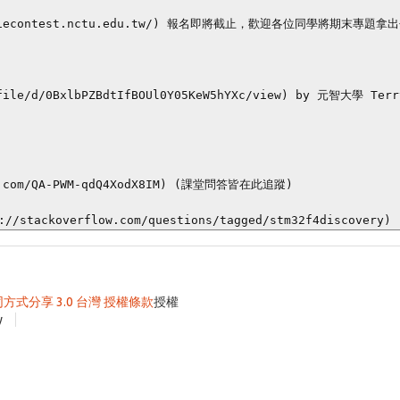
iecontest.nctu.edu.tw/) 報名即將截止，歡迎各位同學將期末專題拿出
le/d/0BxlbPZBdtIfBOUl0Y05KeW5hYXc/view) by 元智大學 Terry
同方式分享 3.0 台灣 授權條款
授權
y