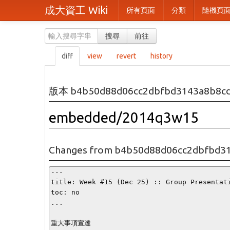
成大資工 Wiki
所有頁面
分類
隨機頁
搜尋
前往
diff
view
revert
history
版本 b4b50d88d06cc2dbfbd3143a8b8c
embedded/2014q3w15
Changes from b4b50d88d06cc2dbfbd31
---

title: Week #15 (Dec 25) :: Group Presentati
toc: no

...

重大事項宣達
