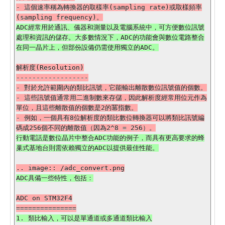
- 這個速率稱為轉換器的取樣率(sampling rate)或取樣頻率
ADC經常用於通訊、儀器和測量以及電腦系統中，可方便數位訊號
處理和資訊的儲存。大多數情況下，ADC的功能會與數位電路整合
解析度(Resolution)

------------------

- 對於允許範圍內的類比訊號，它能輸出離散數位訊號值的個數。

- 這些訊號值通常用二進制數來存儲，因此解析度經常用位元作為
單位，且這些離散值的個數是2的冪指數。

- 例如，一個具有8位解析度的類比數位轉換器可以將類比訊號編
行動電話是數位晶片中整合ADC功能的例子，而具有更高要求的蜂
ADC on STM32F4

1. 類比輸入，可以是單通道或多通道類比輸入
