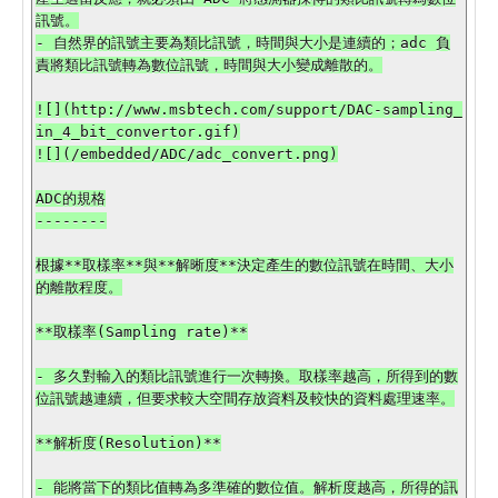
訊號。

- 自然界的訊號主要為類比訊號，時間與大小是連續的；adc 負
責將類比訊號轉為數位訊號，時間與大小變成離散的。

![](http://www.msbtech.com/support/DAC-sampling_
in_4_bit_convertor.gif)

![](/embedded/ADC/adc_convert.png)

ADC的規格

--------

根據**取樣率**與**解晰度**決定產生的數位訊號在時間、大小
的離散程度。

**取樣率(Sampling rate)**

- 多久對輸入的類比訊號進行一次轉換。取樣率越高，所得到的數
位訊號越連續，但要求較大空間存放資料及較快的資料處理速率。

**解析度(Resolution)**

- 能將當下的類比值轉為多準確的數位值。解析度越高，所得的訊