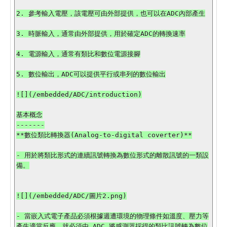
2. 參考輸入電壓，該電壓可由外部提供，也可以在ADC內部產生

3. 時脈輸入，通常由外部提供，用於確定ADC的轉換速率

4. 電源輸入，通常有類比和數位電源接腳

5. 數位輸出，ADC可以提供平行或串列的數位輸出

![](/embedded/ADC/introduction)

基本概念

-------

**數位類比轉換器(Analog-to-digital coverter)**

- 用於將類比形式的連續訊號轉換為數位形式的離散訊號的一類設
備。

![](/embedded/ADC/圖片2.png)

- 當嵌入式電子產品必須根據週遭環境的物理條件如溫度、壓力等
產生適當反應，就必須由 ADC 將感測器採得的類比訊號轉為數位