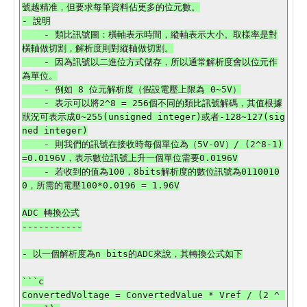
號越精准，但要求每筆資料佔更多的位元數。

- 說明

    - 類比訊號圖：橫軸表示時間，縱軸表示大小。取樣率是對
橫軸做切割，解析度則對縱軸做切割。

    - 因為訊號以二進位方式儲存，所以通常解析度會以位元作
為單位。

    - 例如 8 位元解析度（假設電壓上限為 0~5V）

    - 表示可以將2^8 = 256個不同的類比訊號解碼，其值根據
狀況可表示成0~255(unsigned integer)或者-128~127(sig
ned integer)

    - 則我們的訊號在接收時每個單位為（5V-0V）/ (2^8-1)
=0.0196V，表示數位訊號上升一個單位需要0.0196V

    - 若收到的值為100，8bits解析度的數位訊號為0110010
0，所需的電壓100*0.0196 = 1.96V

ADC 轉換公式

-----------

- 以一個解析度為n bits的ADC來說，其轉換公式如下

```c

ConvertedVoltage = ConvertedValue * Vref / (2 ^ 