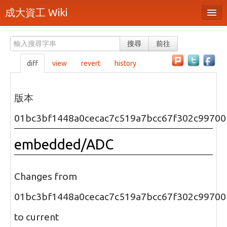
成大資工 Wiki
所有頁面
搜尋
前往
分類
diff
view
revert
history
隨機頁面
最近活動
版本
上傳檔案
01bc3bf1448a0cecac7c519a7bcc67f302c99700
本頁面
embedded/ADC
頁面原始檔
可列印版本
Changes from
刪除本頁
01bc3bf1448a0cecac7c519a7bcc67f302c99700
to current
登入 / 註冊帳號