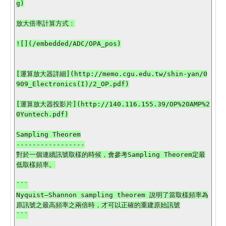
g)

放大倍率計算方式：

![](/embedded/ADC/OPA_pos)

[運算放大器詳細](http://memo.cgu.edu.tw/shin-yan/0
909_Electronics(I)/2_OP.pdf)

[運算放大器投影片](http://140.116.155.39/OP%20AMP%2
0Yuntech.pdf)

Sampling Theorem

-----------------

對於一個連續訊號取樣的時候，會參考Sampling Theorem定最
低取樣頻率。

```

Nyquist–Shannon sampling theorem 說明了當取樣頻率為
原訊號之最高頻率之兩倍時，才可以正確的重建原始訊號

```
