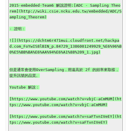
2015-embedded-Team6 解說證明:[ADC - Sampling Theo
rem](http://wiki.csie.ncku.edu.tw/embedded/ADC/S
ampling_Theorem)

- 證明：

![](https://dchtm6r471mui.cloudfront.net/hackpa
d.com_FoYwIS8lBIN_p.84729_1386001249929_%E6%96%B
0%E5%BB%BA%E6%AA%94%E6%A1%88%209_1.jpg)

但是通常會使用OverSampling，用遠高於 2f 的頻率來取樣，
提升訊號的品質。

Youtube 解說：

[https://www.youtube.com/watch?v=vbjC-aCmMUM](ht
tps://www.youtube.com/watch?v=vbjC-aCmMUM)

[https://www.youtube.com/watch?v=saFTvnIVeEY](ht
tps://www.youtube.com/watch?v=saFTvnIVeEY)
