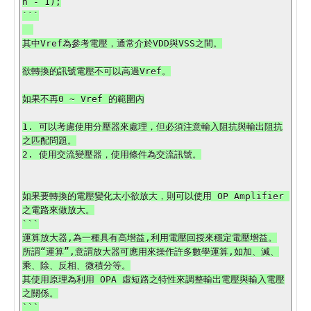
n - 1);

```

其中Vref為參考電壓，通常介於VDD與VSS之間。

欲轉換的訊號電壓不可以高過Vref。

如果不再0 ~ Vref 的範圍內

1. 可以考慮使用分壓器來處理，但必須注意輸入阻抗與輸出阻抗
之匹配問題。

2. 使用交流變壓器，使用條件為交流訊號。

如果要轉換的電壓變化太小欲放大，則可以使用 OP Amplifier 
之電路來做放大。

```

運算放大器,為一種具有高增益,利用電壓回授來穩定電壓增益。

所謂“運算”,意謂放大器可應用來操作許多數學運算,如加、滅、
乘、除、反相、微積分等。

其使用原理為利用 OPA 虛短路之特性來調整輸出電壓與輸入電壓
之關係。

```
